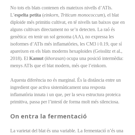
No tots els blats contenen els mateixos nivells d’ATIs.
L’
espelta petita
(
einkorn
,
Triticum monococcum
), el blat
diploide més primitiu cultivat, en té nivells tan baixos que en
alguns cultivars directament no se’n detecten. La raó és
genètica: en tenir un sol genoma (AA), no expressa les
isoformes d’ATIs més inflamatòries, les CM3 i 0.19, que sí
apareixen en els blats moderns hexaploides (Geisslitz et al.,
2018). El
Kamut
(
khorasan
) ocupa una posició intermèdia:
menys ATIs que el blat modern, més que l’einkorn.
Aquesta diferència no és marginal. És la distància entre un
ingredient que activa sistemàticament una resposta
inflamatòria innata i un que, per la seva estructura proteica
primitiva, passa per l’intestí de forma molt més silenciosa.
On entra la fermentació
La varietat del blat és una variable. La fermentació n’és una