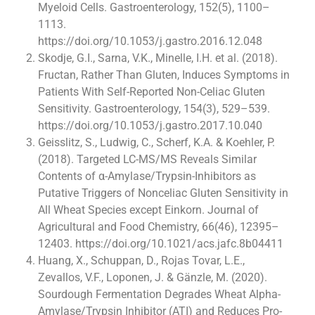
Myeloid Cells. Gastroenterology, 152(5), 1100–
1113.
https://doi.org/10.1053/j.gastro.2016.12.048
Skodje, G.I., Sarna, V.K., Minelle, I.H. et al. (2018).
Fructan, Rather Than Gluten, Induces Symptoms in
Patients With Self-Reported Non-Celiac Gluten
Sensitivity. Gastroenterology, 154(3), 529–539.
https://doi.org/10.1053/j.gastro.2017.10.040
Geisslitz, S., Ludwig, C., Scherf, K.A. & Koehler, P.
(2018). Targeted LC-MS/MS Reveals Similar
Contents of α-Amylase/Trypsin-Inhibitors as
Putative Triggers of Nonceliac Gluten Sensitivity in
All Wheat Species except Einkorn. Journal of
Agricultural and Food Chemistry, 66(46), 12395–
12403. https://doi.org/10.1021/acs.jafc.8b04411
Huang, X., Schuppan, D., Rojas Tovar, L.E.,
Zevallos, V.F., Loponen, J. & Gänzle, M. (2020).
Sourdough Fermentation Degrades Wheat Alpha-
Amylase/Trypsin Inhibitor (ATI) and Reduces Pro-