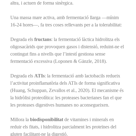
altra, i actuen de forma sinèrgica.
Una massa mare activa, amb fermentació llarga —mínim
16-24 hores—, fa tres coses rellevants per a la tolerabilitat:
Degrada els
fructans
: la fermentació làctica hidrolitza els
oligosacàrids que provoquen gasos i distensió, reduint-ne el
contingut fins a nivells que l’intestí gestiona sense
fermentació excessiva (Loponen & Gänzle, 2018).
Degrada els
ATIs
: la fermentació amb lactobacils redueix
l’activitat proinflamatòria dels ATIs de forma significativa
(Huang, Schuppan, Zevallos et al., 2020). El mecanisme és
la hidròlisi proteolítica: les proteases bacterianes fan el que
les proteases digestives humanes no aconsegueixen.
Millora la
biodisponibilitat
de vitamines i minerals en
reduir els fitats, i hidrolitza parcialment les proteïnes del
gluten facilitant-ne la digestió.