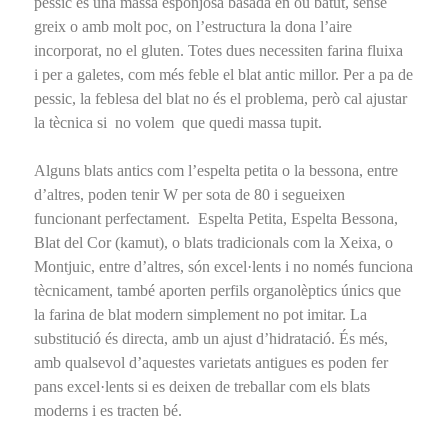
pessic és una massa esponjosa basada en ou batut, sense
greix o amb molt poc, on l’estructura la dona l’aire
incorporat, no el gluten. Totes dues necessiten farina fluixa
i per a galetes, com més feble el blat antic millor. Per a pa de
pessic, la feblesa del blat no és el problema, però cal ajustar
la tècnica si no volem que quedi massa tupit.
Alguns blats antics com l’espelta petita o la bessona, entre
d’altres, poden tenir W per sota de 80 i segueixen
funcionant perfectament. Espelta Petita, Espelta Bessona,
Blat del Cor (kamut), o blats tradicionals com la Xeixa, o
Montjuic, entre d’altres, són excel·lents i no només funciona
tècnicament, també aporten perfils organolèptics únics que
la farina de blat modern simplement no pot imitar. La
substitució és directa, amb un ajust d’hidratació. És més,
amb qualsevol d’aquestes varietats antigues es poden fer
pans excel·lents si es deixen de treballar com els blats
moderns i es tracten bé.