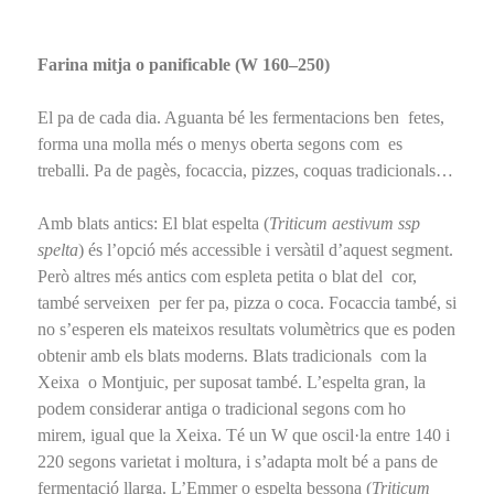
Farina mitja o panificable (W 160–250)
El pa de cada dia. Aguanta bé les fermentacions ben fetes,
forma una molla més o menys oberta segons com es
treballi. Pa de pagès, focaccia, pizzes, coquas tradicionals…
Amb blats antics: El blat espelta (
Triticum aestivum ssp
spelta
) és l’opció més accessible i versàtil d’aquest segment.
Però altres més antics com espleta petita o blat del cor,
també serveixen per fer pa, pizza o coca. Focaccia també, si
no s’esperen els mateixos resultats volumètrics que es poden
obtenir amb els blats moderns. Blats tradicionals com la
Xeixa o Montjuic, per suposat també. L’espelta gran, la
podem considerar antiga o tradicional segons com ho
mirem, igual que la Xeixa. Té un W que oscil·la entre 140 i
220 segons varietat i moltura, i s’adapta molt bé a pans de
fermentació llarga. L’Emmer o espelta bessona (
Triticum