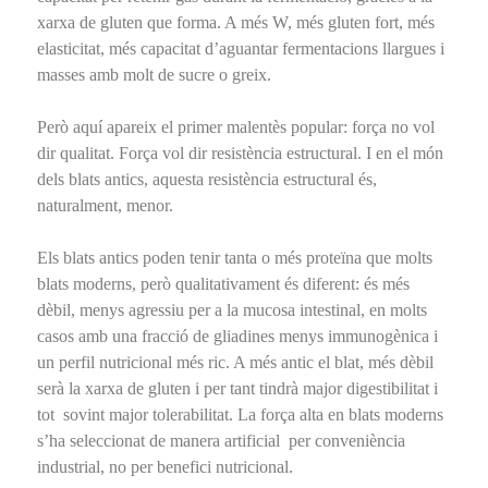
xarxa de gluten que forma. A més W, més gluten fort, més
elasticitat, més capacitat d’aguantar fermentacions llargues i
masses amb molt de sucre o greix.
Però aquí apareix el primer malentès popular: força no vol
dir qualitat. Força vol dir resistència estructural. I en el món
dels blats antics, aquesta resistència estructural és,
naturalment, menor.
Els blats antics poden tenir tanta o més proteïna que molts
blats moderns, però qualitativament és diferent: és més
dèbil, menys agressiu per a la mucosa intestinal, en molts
casos amb una fracció de gliadines menys immunogènica i
un perfil nutricional més ric. A més antic el blat, més dèbil
serà la xarxa de gluten i per tant tindrà major digestibilitat i
tot sovint major tolerabilitat. La força alta en blats moderns
s’ha seleccionat de manera artificial per conveniència
industrial, no per benefici nutricional.