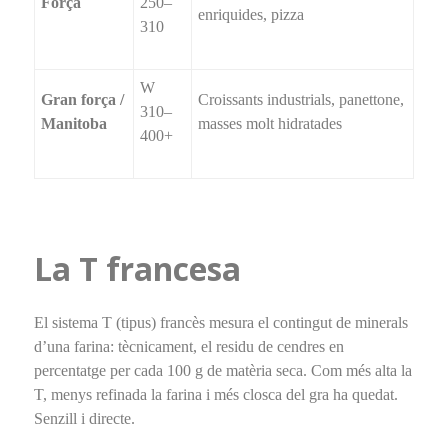
Força
250–
enriquides, pizza
310
W
Gran força /
Croissants industrials, panettone,
310–
Manitoba
masses molt hidratades
400+
La T francesa
El sistema T (tipus) francès mesura el contingut de minerals
d’una farina: tècnicament, el residu de cendres en
percentatge per cada 100 g de matèria seca. Com més alta la
T, menys refinada la farina i més closca del gra ha quedat.
Senzill i directe.