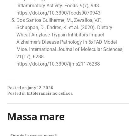
Inflammatory Activity. Foods, 9(7), 943.
https://doi.org/10.3390/foods9070943
Dos Santos Guilherme, M., Zevallos, V.F.,
Schuppan, D., Endres, K. et al. (2020). Dietary
Wheat Amylase Trypsin Inhibitors Impact
Alzheimer’s Disease Pathology in 5xFAD Model
Mice. International Journal of Molecular Sciences,
21(17), 6288.
https://doi.org/10.3390/ijms21176288
Posted on
juny 12, 2026
Posted in
Intolerancia no celiaca
Massa mare
Que és la massa mare?