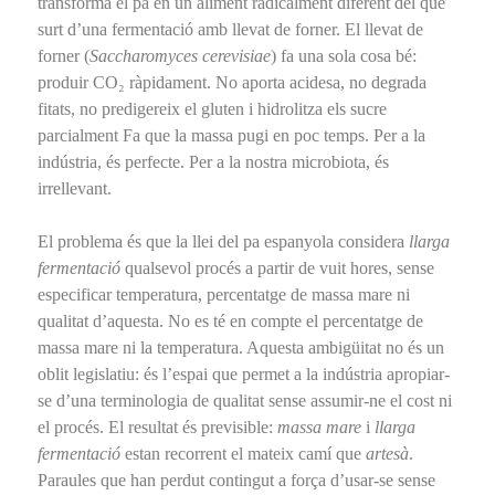
transforma el pa en un aliment radicalment diferent del que
surt d’una fermentació amb llevat de forner. El llevat de
forner (
Saccharomyces cerevisiae
) fa una sola cosa bé:
produir CO₂ ràpidament. No aporta acidesa, no degrada
fitats, no predigereix el gluten i hidrolitza els sucre
parcialment Fa que la massa pugi en poc temps. Per a la
indústria, és perfecte. Per a la nostra microbiota, és
irrellevant.
El problema és que la llei del pa espanyola considera
llarga
fermentació
qualsevol procés a partir de vuit hores, sense
especificar temperatura, percentatge de massa mare ni
qualitat d’aquesta. No es té en compte el percentatge de
massa mare ni la temperatura. Aquesta ambigüitat no és un
oblit legislatiu: és l’espai que permet a la indústria apropiar-
se d’una terminologia de qualitat sense assumir-ne el cost ni
el procés. El resultat és previsible:
massa mare
i
llarga
fermentació
estan recorrent el mateix camí que
artesà
.
Paraules que han perdut contingut a força d’usar-se sense