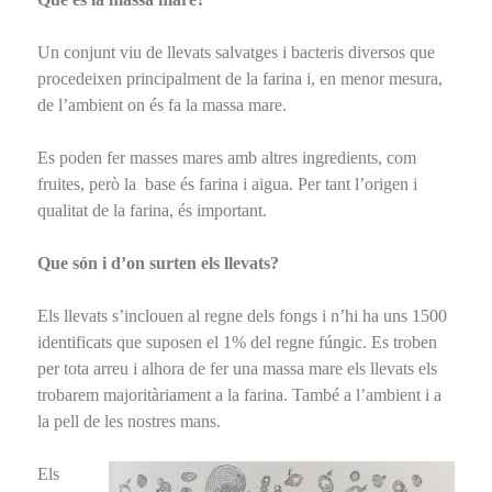
Un conjunt viu de llevats salvatges i bacteris diversos que
procedeixen principalment de la farina i, en menor mesura,
de l’ambient on és fa la massa mare.
Es poden fer masses mares amb altres ingredients, com
fruites, però la base és farina i aigua. Per tant l’origen i
qualitat de la farina, és important.
Que són i d’on surten els llevats?
Els llevats s’inclouen al regne dels fongs i n’hi ha uns 1500
identificats que suposen el 1% del regne fúngic. Es troben
per tota arreu i alhora de fer una massa mare els llevats els
trobarem majoritàriament a la farina. També a l’ambient i a
la pell de les nostres mans.
Els