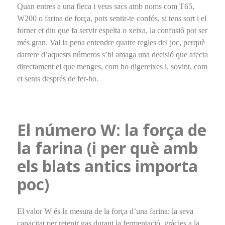
Quan entres a una fleca i veus sacs amb noms com T65,
W200 o farina de força, pots sentir-te confós, si tens sort i el
forner et diu que fa servir espelta o xeixa, la confusió pot ser
més gran. Val la pena entendre quatre regles del joc, perquè
darrere d’aquests números s’hi amaga una decisió que afecta
directament el que menges, com ho digereixes i, sovint, com
et sents després de fer-ho.
El número W: la força de
la farina (i per què amb
els blats antics importa
poc)
El valor W és la mesura de la força d’una farina: la seva
capacitat per retenir gas durant la fermentació, gràcies a la