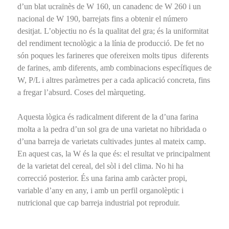
d’un blat ucraïnès de W 160, un canadenc de W 260 i un
nacional de W 190, barrejats fins a obtenir el número
desitjat. L’objectiu no és la qualitat del gra; és la uniformitat
del rendiment tecnològic a la línia de producció. De fet no
són poques les farineres que ofereixen molts tipus diferents
de farines, amb diferents, amb combinacions específiques de
W, P/L i altres paràmetres per a cada aplicació concreta, fins
a fregar l’absurd. Coses del màrqueting.
Aquesta lògica és radicalment diferent de la d’una farina
molta a la pedra d’un sol gra de una varietat no hibridada o
d’una barreja de varietats cultivades juntes al mateix camp.
En aquest cas, la W és la que és: el resultat ve principalment
de la varietat del cereal, del sòl i del clima. No hi ha
correcció posterior. És una farina amb caràcter propi,
variable d’any en any, i amb un perfil organolèptic i
nutricional que cap barreja industrial pot reproduir.