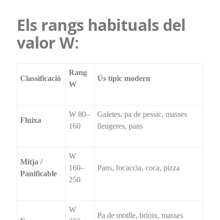
Els rangs habituals del
valor W:
Rang
Classificació
Ús típic modern
W
W 80–
Galetes, pa de pessic, masses
Fluixa
160
lleugeres, pans
W
Mitja /
160–
Pans, focaccia, coca, pizza
Panificable
250
W
Pa de motlle, brioix, masses