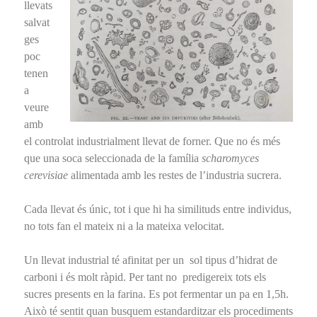
llevats
salvat
ges
poc
tenen
a
veure
amb
el controlat industrialment llevat de forner. Que no és més
que una soca seleccionada de la família
scharomyces
cerevisiae
alimentada amb les restes de l’industria sucrera.
Cada llevat és únic, tot i que hi ha similituds entre individus,
no tots fan el mateix ni a la mateixa velocitat.
Un llevat industrial té afinitat per un sol tipus d’hidrat de
carboni i és molt ràpid. Per tant no predigereix tots els
sucres presents en la farina. Es pot fermentar un pa en 1,5h.
Això té sentit quan busquem estandarditzar els procediments