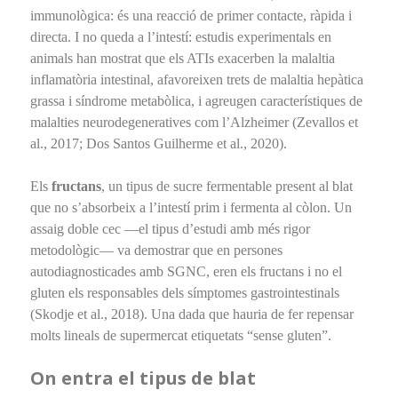
immunològica: és una reacció de primer contacte, ràpida i
directa. I no queda a l’intestí: estudis experimentals en
animals han mostrat que els ATIs exacerben la malaltia
inflamatòria intestinal, afavoreixen trets de malaltia hepàtica
grassa i síndrome metabòlica, i agreugen característiques de
malalties neurodegeneratives com l’Alzheimer (Zevallos et
al., 2017; Dos Santos Guilherme et al., 2020).
Els
fructans
, un tipus de sucre fermentable present al blat
que no s’absorbeix a l’intestí prim i fermenta al còlon. Un
assaig doble cec —el tipus d’estudi amb més rigor
metodològic— va demostrar que en persones
autodiagnosticades amb SGNC, eren els fructans i no el
gluten els responsables dels símptomes gastrointestinals
(Skodje et al., 2018). Una dada que hauria de fer repensar
molts lineals de supermercat etiquetats “sense gluten”.
On entra el tipus de blat