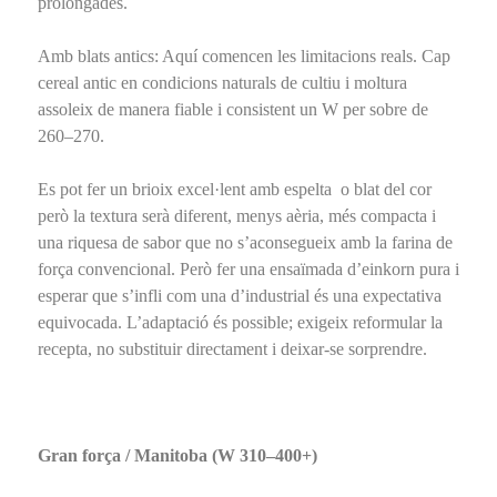
prolongades.
Amb blats antics: Aquí comencen les limitacions reals. Cap
cereal antic en condicions naturals de cultiu i moltura
assoleix de manera fiable i consistent un W per sobre de
260–270.
Es pot fer un brioix excel·lent amb espelta o blat del cor
però la textura serà diferent, menys aèria, més compacta i
una riquesa de sabor que no s’aconsegueix amb la farina de
força convencional. Però fer una ensaïmada d’einkorn pura i
esperar que s’infli com una d’industrial és una expectativa
equivocada. L’adaptació és possible; exigeix reformular la
recepta, no substituir directament i deixar-se sorprendre.
Gran força / Manitoba (W 310–400+)