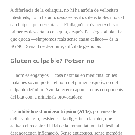
A diferència de la celiaquia, no hi ha atròfia de vellositats
intestinals, no hi ha anticossos específics detectables i no cal
cap biòpsia per descartar-la. El diagnòstic és per exclusió:
primer es descarta la celiaquia, després l’al·lèrgia al blat, i el
que queda —símptomes reals sense causa celíaca— és la
SGNC. Senzill de descriure, difícil de gestionar.
Gluten culpable? Potser no
El nom és enganyós —cosa habitual en medicina, on les
malalties sovint porten el nom del primer sospitós, no del
culpable definitiu. Avui la recerca apunta a dos components
del blat com a principals provocadors:
Els
inhibidors d’amilasa-tripsina (ATIs)
, proteïnes de
defensa del gra, resistents a la digestió i a la calor, que
activen el receptor TLR4 de la immunitat innata intestinal i
desencadenen inflamació. Sense anticossos, sense memòria