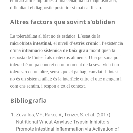
emmascarar símptomes d’una celiaquia no diagnosticada,
dificultant el diagnòstic posterior si mai cal fer-lo.
Altres factors que sovint s’obliden
La tolerabilitat al blat no és estàtica. L’estat de la
microbiota intestinal
, el nivell d’
estrès crònic
i l’existència
d’una
inflamació sistèmica de baix grau
modifiquen la
resposta de l’intestí als mateixos aliments. Una persona pot
tolerar bé un pa concret en un moment de la seva vida i no
tolerar-lo en un altre, sense que el pa hagi canviat. L’intestí
no és un sistema aïllat: és la interfície entre el que mengem i
com ens sentim, i respon a tot el context.
Bibliografia
Zevallos, V.F., Raker, V., Tenzer, S. et al. (2017).
Nutritional Wheat Amylase-Trypsin Inhibitors
Promote Intestinal Inflammation via Activation of