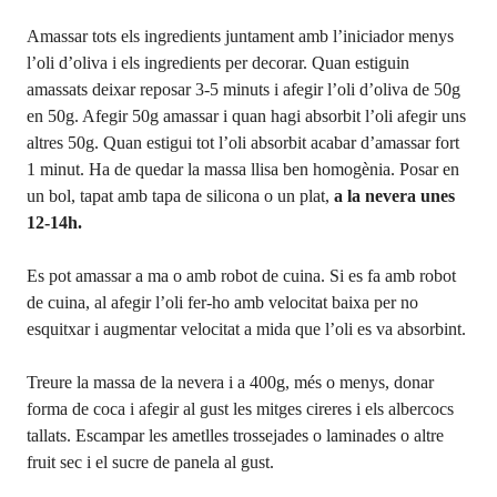
Amassar tots els ingredients juntament amb l’iniciador menys
l’oli d’oliva i els ingredients per decorar. Quan estiguin
amassats deixar reposar 3-5 minuts i afegir l’oli d’oliva de 50g
en 50g. Afegir 50g amassar i quan hagi absorbit l’oli afegir uns
altres 50g. Quan estigui tot l’oli absorbit acabar d’amassar fort
1 minut. Ha de quedar la massa llisa ben homogènia. Posar en
un bol, tapat amb tapa de silicona o un plat,
a la nevera unes
12-14h.
Es pot amassar a ma o amb robot de cuina. Si es fa amb robot
de cuina, al afegir l’oli fer-ho amb velocitat baixa per no
esquitxar i augmentar velocitat a mida que l’oli es va absorbint.
Treure la massa de la nevera i a 400g, més o menys, donar
forma de coca i afegir al gust les mitges cireres i els albercocs
tallats. Escampar les ametlles trossejades o laminades o altre
fruit sec i el sucre de panela al gust.