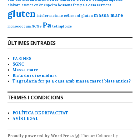
einkorn
emmer
enkir
espelta bessona
fem pa a casa
Ferment
gluten
massa mare
intolerancia no cèliaca al gluten
Pa
monococcum
NCGS
tetraploide
ÚLTIMES ENTRADES
FARINES
SGNC
Massa mare
Blats durs i semidurs
T’agradaria fer pa a casa amb massa mare i blats antics?
TERMES I CONDICIONS
POLÍTICA DE PRIVACITAT
AVÍS LEGAL
Proudly powered by WordPress
Theme: Colinear by