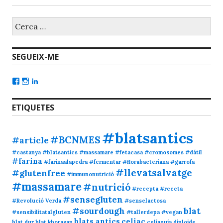
SEGUEIX-ME
ETIQUETES
#blatsantics
#BCNMES
#article
#castanya #blatsantics #massamare #fetacasa
#cromosomes
#dátil
#farina
#farinaalapedra
#fermentar
#florabacteriana
#garrofa
#llevatsalvatge
#glutenfree
#immunonutrició
#massamare
#nutrició
#recepta
#receta
#sensegluten
#Revolució Verda
#senselactosa
#sourdough
blat
#sensibilitatalgluten
#tallerdepa
#vegan
blats antics
celiac
blat dur
blat khorasan
celiaquía
diploide