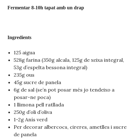
Fermentar 8-10h tapat amb un drap
Ingredients
125 aigua
528g farina (350g alcala, 125g de xeixa integral,
53g d’espelta bessona integral)
235g ous
45g sucre de panela
6g de sal (se’n pot posar més jo tendeixo a
posar-ne poca)
1 llimona pell ratllada
250g d’oli d’oliva
1-2g Anís verd
Per decorar albercocs, cireres, ametlles i sucre
de panela