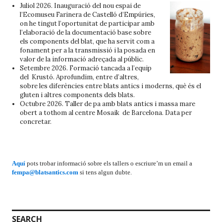
Juliol 2026. Inauguració del nou espai de
l’
Ecomuseu Farinera de Castelló d’Empúries
,
on he tingut l’oportunitat de participar amb
l’elaboració de la documentació base sobre
els components del blat, que ha servit com a
fonament per a la transmissió i la posada en
valor de la informació adreçada al públic.
Setembre 2026. Formació tancada a l’equip
del Krustó. Aprofundim, entre d’altres,
sobre les diferències entre blats antics i moderns, què és el
gluten i altres components dels blats.
Octubre 2026. Taller de pa amb blats antics i massa mare
obert a tothom al centre Mosaik de Barcelona. Data per
concretar.
Aquí
pots trobar informació sobre els tallers o escriure’m un email a
fempa@blatsantics.com
si tens algun dubte.
SEARCH