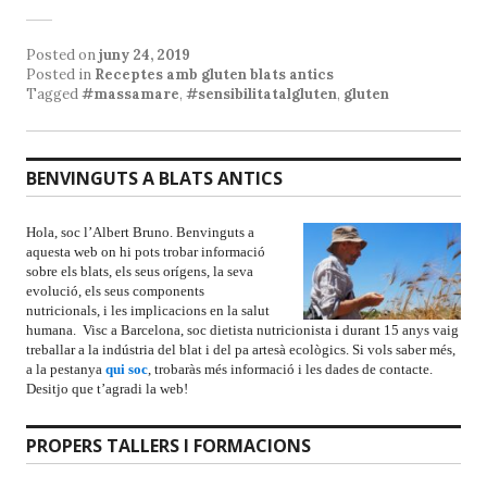
Posted on
juny 24, 2019
Posted in
Receptes amb gluten blats antics
Tagged
#massamare
,
#sensibilitatalgluten
,
gluten
BENVINGUTS A BLATS ANTICS
Hola, soc l’Albert Bruno. Benvinguts a
aquesta web on hi pots trobar informació
sobre els blats, els seus orígens, la seva
evolució, els seus components
nutricionals, i les implicacions en la salut
humana. Visc a Barcelona, soc dietista nutricionista i durant 15 anys vaig
treballar a la indústria del blat i del pa artesà ecològics. Si vols saber més,
a la pestanya
qui soc
, trobaràs més informació i les dades de contacte.
Desitjo que t’agradi la web!
PROPERS TALLERS I FORMACIONS