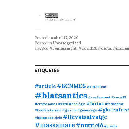
Posted on
abril 17, 2020
Posted in
Uncategorized
Tagged
#confinament
,
#covid19
,
#dieta
,
#immuno
ETIQUETES
#BCNMES
#article
#blatdelcor
#blatsantics
#confinament
#covid19
#farina
#cromosomes
#dátil
#ecològic
#fermentar
#glutenfree
#florabacteriana
#garrofa
#genealogia
#llevatsalvatge
#immunonutrició
#massamare
#nutrició
#ploidia