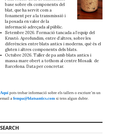
base sobre els components del
blat, que ha servit com a
fonament per a la transmissió i
la posada en valor de la
informació adreçada al públic.
Setembre 2026. Formació tancada a l’equip del
Krustó. Aprofundim, entre d’altres, sobre les
diferències entre blats antics i moderns, què és el
gluten i altres components dels blats.
Octubre 2026. Taller de pa amb blats antics i
massa mare obert a tothom al centre Mosaik de
Barcelona. Data per concretar.
Aquí
pots trobar informació sobre els tallers o escriure’m un
email a
fempa@blatsantics.com
si tens algun dubte.
SEARCH