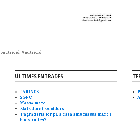
nutrició
,
#nutrició
ÚLTIMES ENTRADES
TE
FARINES
SGNC
Massa mare
Blats durs i semidurs
T’agradaria fer pa a casa amb massa mare i
blats antics?