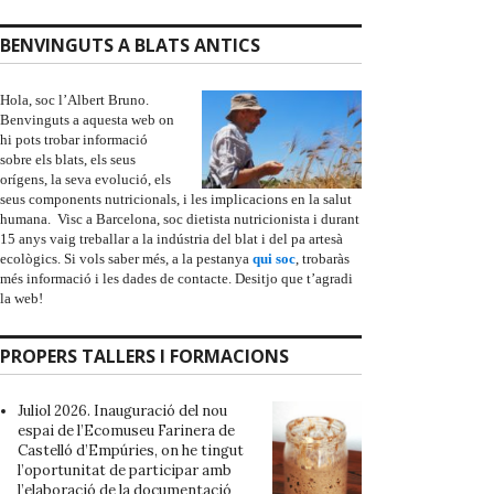
BENVINGUTS A BLATS ANTICS
Hola, soc l’Albert Bruno.
Benvinguts a aquesta web on
hi pots trobar informació
sobre els blats, els seus
orígens, la seva evolució, els
seus components nutricionals, i les implicacions en la salut
humana. Visc a Barcelona, soc dietista nutricionista i durant
15 anys vaig treballar a la indústria del blat i del pa artesà
ecològics. Si vols saber més, a la pestanya
qui soc
, trobaràs
més informació i les dades de contacte. Desitjo que t’agradi
la web!
PROPERS TALLERS I FORMACIONS
Juliol 2026. Inauguració del nou
espai de l’
Ecomuseu Farinera de
Castelló d’Empúries
, on he tingut
l’oportunitat de participar amb
l’elaboració de la documentació