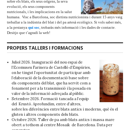
sobre els blats, els seus orígens, la seva
evolució, els seus components
nutricionals, i les implicacions en la salut
humana. Visc a Barcelona, soc dietista nutricionista i durant 15 anys vaig
treballar a la indústria del blat i del pa artesà ecològics. Si vols saber més,
a la pestanya
qui soc
, trobaràs més informació i les dades de contacte.
Desitjo que t’agradi la web!
PROPERS TALLERS I FORMACIONS
Juliol 2026. Inauguració del nou espai de
l’
Ecomuseu Farinera de Castelló d’Empúries
,
on he tingut l’oportunitat de participar amb
l’elaboració de la documentació base sobre
els components del blat, que ha servit com a
fonament per a la transmissió i la posada en
valor de la informació adreçada al públic.
Setembre 2026. Formació tancada a l’equip
del Krustó. Aprofundim, entre d’altres,
sobre les diferències entre blats antics i moderns, què és el
gluten i altres components dels blats.
Octubre 2026. Taller de pa amb blats antics i massa mare
obert a tothom al centre Mosaik de Barcelona. Data per