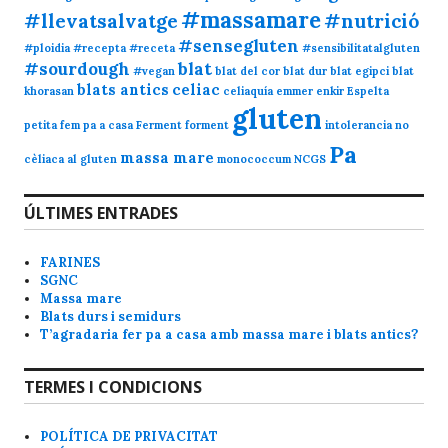
#massamare
#llevatsalvatge
#nutrició
#sensegluten
#ploidia
#recepta
#receta
#sensibilitatalgluten
#sourdough
blat
#vegan
blat del cor
blat dur
blat egipci
blat
blats antics
celiac
khorasan
celiaquía
emmer
enkir
Espelta
gluten
petita
fem pa a casa
Ferment
forment
intolerancia no
Pa
massa mare
cèliaca al gluten
monococcum
NCGS
ÚLTIMES ENTRADES
FARINES
SGNC
Massa mare
Blats durs i semidurs
T’agradaria fer pa a casa amb massa mare i blats antics?
TERMES I CONDICIONS
POLÍTICA DE PRIVACITAT