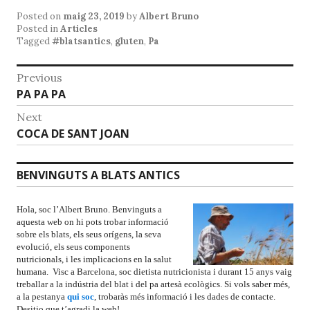
Posted on
maig 23, 2019
by
Albert Bruno
Posted in
Articles
Tagged
#blatsantics
,
gluten
,
Pa
Previous
PA PA PA
Next
COCA DE SANT JOAN
BENVINGUTS A BLATS ANTICS
Hola, soc l’Albert Bruno. Benvinguts a
aquesta web on hi pots trobar informació
sobre els blats, els seus orígens, la seva
evolució, els seus components
nutricionals, i les implicacions en la salut
humana. Visc a Barcelona, soc dietista nutricionista i durant 15 anys vaig
treballar a la indústria del blat i del pa artesà ecològics. Si vols saber més,
a la pestanya
qui soc
, trobaràs més informació i les dades de contacte.
Desitjo que t’agradi la web!