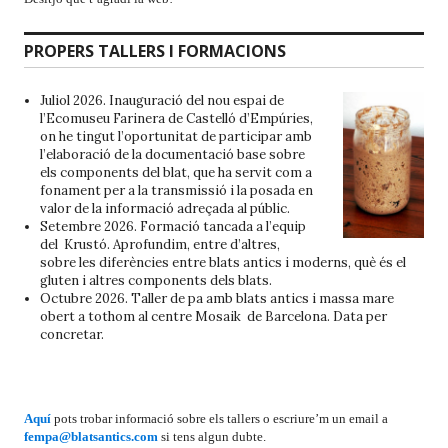
PROPERS TALLERS I FORMACIONS
Juliol 2026. Inauguració del nou espai de
l’
Ecomuseu Farinera de Castelló d’Empúries
,
on he tingut l’oportunitat de participar amb
l’elaboració de la documentació base sobre
els components del blat, que ha servit com a
fonament per a la transmissió i la posada en
valor de la informació adreçada al públic.
Setembre 2026. Formació tancada a l’equip
del Krustó. Aprofundim, entre d’altres,
sobre les diferències entre blats antics i moderns, què és el
gluten i altres components dels blats.
Octubre 2026. Taller de pa amb blats antics i massa mare
obert a tothom al centre Mosaik de Barcelona. Data per
concretar.
Aquí
pots trobar informació sobre els tallers o escriure’m un email a
fempa@blatsantics.com
si tens algun dubte.