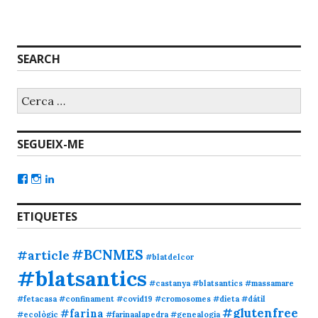
SEARCH
SEGUEIX-ME
ETIQUETES
#BCNMES
#article
#blatdelcor
#blatsantics
#castanya #blatsantics #massamare
#fetacasa
#confinament
#covid19
#cromosomes
#dieta
#dátil
#glutenfree
#farina
#ecològic
#farinaalapedra
#genealogia