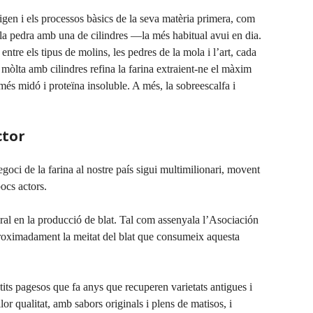
gen i els processos bàsics de la seva matèria primera, com
 la pedra amb una de cilindres —la més habitual avui en dia.
entre els tipus de molins, les pedres de la mola i l’art, cada
 mòlta amb cilindres refina la farina extraient-ne el màxim
més midó i proteïna insoluble. A més, la sobreescalfa i
ctor
egoci de la farina al nostre país sigui multimilionari, movent
ocs actors.
ural en la producció de blat. Tal com assenyala l’Asociación
roximadament la meitat del blat que consumeix aquesta
its pagesos que fa anys que recuperen varietats antigues i
or qualitat, amb sabors originals i plens de matisos, i