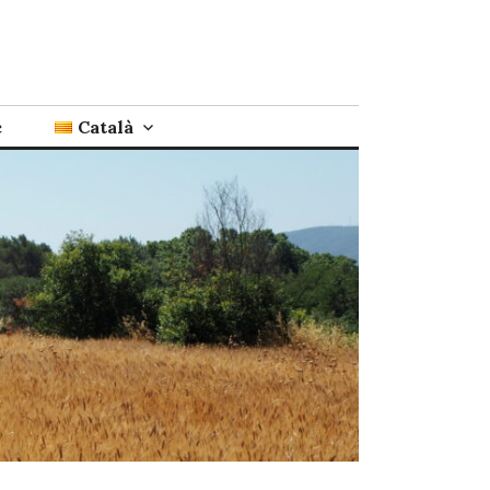
c
Català