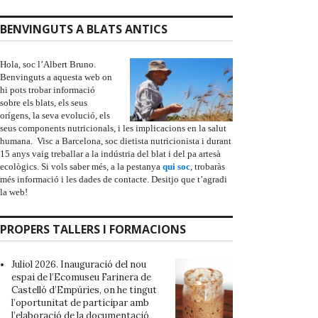
BENVINGUTS A BLATS ANTICS
Hola, soc l’Albert Bruno.
Benvinguts a aquesta web on
hi pots trobar informació
sobre els blats, els seus
orígens, la seva evolució, els
seus components nutricionals, i les implicacions en la salut
humana. Visc a Barcelona, soc dietista nutricionista i durant
15 anys vaig treballar a la indústria del blat i del pa artesà
ecològics. Si vols saber més, a la pestanya
qui soc
, trobaràs
més informació i les dades de contacte. Desitjo que t’agradi
la web!
PROPERS TALLERS I FORMACIONS
Juliol 2026. Inauguració del nou
espai de l’
Ecomuseu Farinera de
Castelló d’Empúries
, on he tingut
l’oportunitat de participar amb
l’elaboració de la documentació