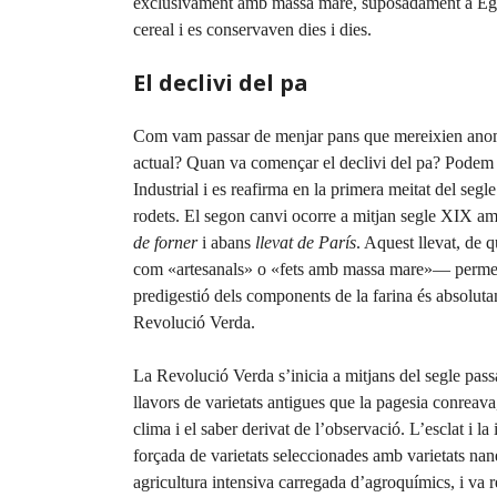
exclusivament amb massa mare, suposadament a Egi
cereal i es conservaven dies i dies.
El declivi del pa
Com vam passar de menjar pans que mereixien anomen
actual? Quan va començar el declivi del pa? Podem d
Industrial i es reafirma en la primera meitat del se
rodets. El segon canvi ocorre a mitjan segle XIX am
de forner
i abans
llevat de París
. Aquest llevat, de 
com «artesanals» o «fets amb massa mare»— permet f
predigestió dels components de la farina és absolutam
Revolució Verda.
La Revolució Verda s’inicia a mitjans del segle passat
llavors de varietats antigues que la pagesia conreava,
clima i el saber derivat de l’observació. L’esclat i 
forçada de varietats seleccionades amb varietats na
agricultura intensiva carregada d’agroquímics, i va 