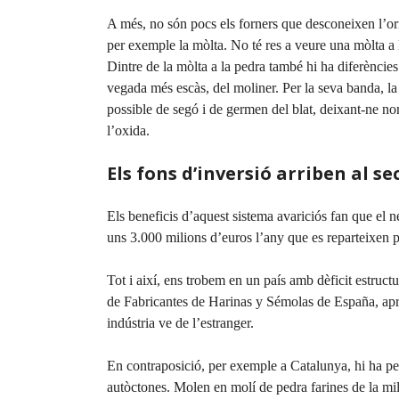
A més, no són pocs els forners que desconeixen l’ori
per exemple la mòlta. No té res a veure una mòlta a
Dintre de la mòlta a la pedra també hi ha diferències 
vegada més escàs, del moliner. Per la seva banda, la
possible de segó i de germen del blat, deixant-ne no
l’oxida.
Els fons d’inversió arriben al se
Els beneficis d’aquest sistema avariciós fan que el n
uns 3.000 milions d’euros l’any que es reparteixen p
Tot i així, ens trobem en un país amb dèficit estruct
de Fabricantes de Harinas y Sémolas de España, ap
indústria ve de l’estranger.
En contraposició, per exemple a Catalunya, hi ha pet
autòctones. Molen en molí de pedra farines de la mill