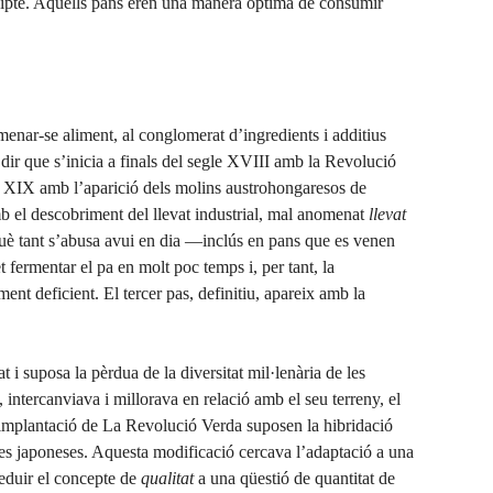
pte. Aquells pans eren una manera òptima de consumir
ar-se aliment, al conglomerat d’ingredients i additius
ir que s’inicia a finals del segle XVIII amb la Revolució
gle XIX amb l’aparició dels molins austrohongaresos de
b el descobriment del llevat industrial, mal anomenat
llevat
què tant s’abusa avui en dia —inclús en pans que es venen
ermentar el pa en molt poc temps i, per tant, la
ent deficient. El tercer pas, definitiu, apareix amb la
 i suposa la pèrdua de la diversitat mil·lenària de les
 intercanviava i millorava en relació amb el seu terreny, el
la implantació de La Revolució Verda suposen la hibridació
nes japoneses. Aquesta modificació cercava l’adaptació a una
reduir el concepte de
qualitat
a una qüestió de quantitat de