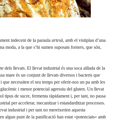
tament indecent de la paraula
artesà
, amb el vistiplau d’una
una moda, a la que s’hi sumen suposats forners, que són,
 dels llevats. El llevat industrial és una soca aïllada de la
sa mare és un conjunt de llevats diversos i bacteris que
, i que necessiten el seu temps per oferir-nos un pa amb les
glucèmic i menor potencial agressiu del gluten. Un llevat
sol tipus de sucre, fermenta ràpidament i, per tant, no passa
strial per accelerar, mecanitzar i estandarditzar processos.
at industrial i per tant no mereixerien aquesta
n algun punt de la panificació han estat «potenciats» amb