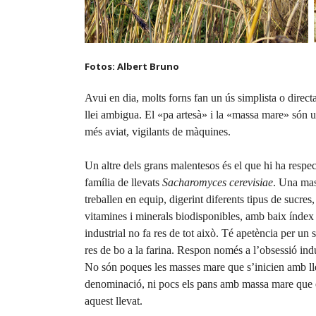
Fotos: Albert Bruno
Avui en dia, molts forns fan un ús simplista o direc
llei ambigua. El «pa artesà» i la «massa mare» són 
més aviat, vigilants de màquines.
Un altre dels grans malentesos és el que hi ha respecte
família de llevats
S
acharomyces cerevisiae
. Una mas
treballen en equip, digerint diferents tipus de sucres
vitamines i minerals biodisponibles, amb baix índex 
industrial no fa res de tot això. Té apetència per un 
res de bo a la farina. Respon només a l’obsessió indu
No són poques les masses mare que s’inicien amb llev
denominació, ni pocs els pans amb massa mare que e
aquest llevat.