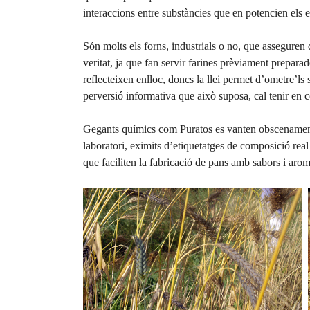
interaccions entre substàncies que en potencien els e
Són molts els forns, industrials o no, que asseguren 
veritat, ja que fan servir farines prèviament prepara
reflecteixen enlloc, doncs la llei permet d’ometre’ls
perversió informativa que això suposa, cal tenir en 
Gegants químics com Puratos es vanten obscenament 
laboratori, eximits d’etiquetatges de composició rea
que faciliten la fabricació de pans amb sabors i arom