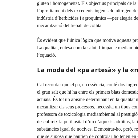
gluten i homogeneïtat. Els objectius principals de 
l’aprofitament dels excedents ingents de nitrogen de
indústria d’herbicides i agroquímics —per alegria d
mecanització del treball de collita.
És evident que l’única lògica que motiva aquests pro
La qualitat, entesa com la salut, l’impacte mediamb
l’equació.
La moda del «pa artesà» y la 
Cal recordar que el pa, en essència, conté dos ingred
el gran salt que hi ha entre els primers blats domest
actuals. És tot un abisme determinant en la qualitat n
mecanitzar els seus processos, necessita un tipus con
professora de toxicologia mediambiental al prestigió
descobreix la perillositat d’un d’aquests additius, la
substàncies igual de nocives. Demostrar-ho, però, req
que se suposa que haurien de controlar-ho tenen en c