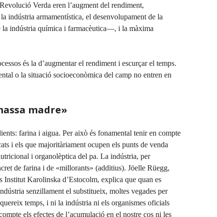
la Revolució Verda eren l’augment del rendiment,
 la indústria armamentística, el desenvolupament de la
e la indústria química i farmacèutica—, i la màxima
cessos és la d’augmentar el rendiment i escurçar el temps.
iental o la situació socioeconòmica del camp no entren en
«massa madre»
ients: farina i aigua. Per això és fonamental tenir en compte
icats i els que majoritàriament ocupen els punts de venda
utricional i organolèptica del pa. La indústria, per
cret de farina i de «millorants» (additius). Jöelle Rüegg,
s Institut Karolinska d’Estocolm, explica que quan es
 indústria senzillament el substitueix, moltes vegades per
uereix temps, i ni la indústria ni els organismes oficials
ompte els efectes de l’acumulació en el nostre cos ni les