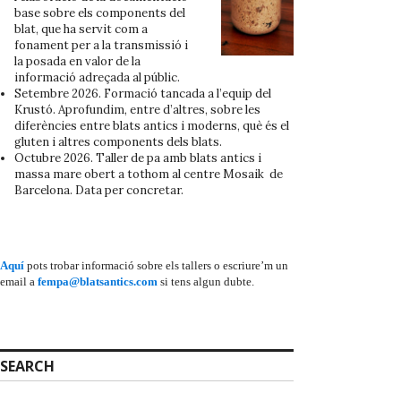
base sobre els components del
blat, que ha servit com a
fonament per a la transmissió i
la posada en valor de la
informació adreçada al públic.
Setembre 2026. Formació tancada a l’equip del
Krustó. Aprofundim, entre d’altres, sobre les
diferències entre blats antics i moderns, què és el
gluten i altres components dels blats.
Octubre 2026. Taller de pa amb blats antics i
massa mare obert a tothom al centre Mosaik de
Barcelona. Data per concretar.
Aquí
pots trobar informació sobre els tallers o escriure’m un
email a
fempa@blatsantics.com
si tens algun dubte.
SEARCH