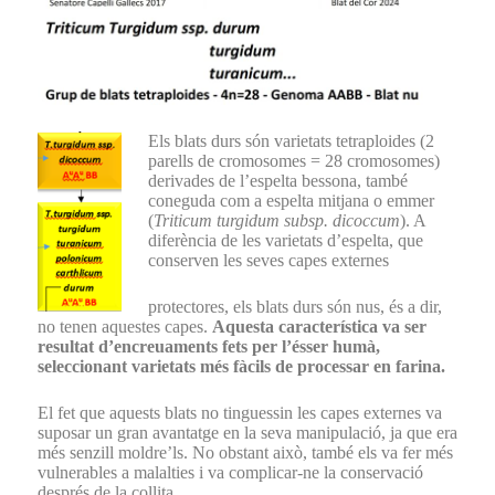
Els blats durs són varietats tetraploides (2
parells de cro
mosomes = 28 cromosomes)
derivades de l’espelta bessona, també
coneguda com a espelta mitjana o emmer
(
Triticum turgidum subsp. dicoccum
). A
diferència de les varietats d’espelta, que
conserven les seves capes externes
protectores, els blats durs són nus, és a dir,
no tenen aquestes capes.
Aquesta característica va ser
resultat d’encreuaments fets per l’ésser humà,
seleccionant varietats més fàcils de processar en farina.
El fet que aquests blats no tinguessin les capes externes va
suposar un gran avantatge en la seva manipulació, ja que era
més senzill moldre’ls. No obstant això, també els va fer més
vulnerables a malalties i va complicar-ne la conservació
després de la collita.