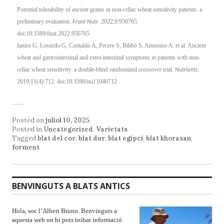
Potential tolerability of ancient grains in non-celiac wheat sensitivity patients: a
preliminary evaluation.
. 2022;9:950765.
Front Nutr
doi:10.3389/fnut.2022.950765
Ianiro G, Losurdo G, Contaldo A, Pecere S, Bibbò S, Amoruso A, et al. Ancient
wheat and gastrointestinal and extra-intestinal symptoms in patients with non-
celiac wheat sensitivity: a double-blind randomized crossover trial.
.
Nutrients
2019;11(4):712. doi:10.3390/nu11040712
Posted on
juliol 10, 2025
Posted in
Uncategorized
,
Varietats
Tagged
blat del cor
,
blat dur
,
blat egipci
,
blat khorasan
,
forment
BENVINGUTS A BLATS ANTICS
Hola, soc l’Albert Bruno. Benvinguts a
aquesta web on hi pots trobar informació