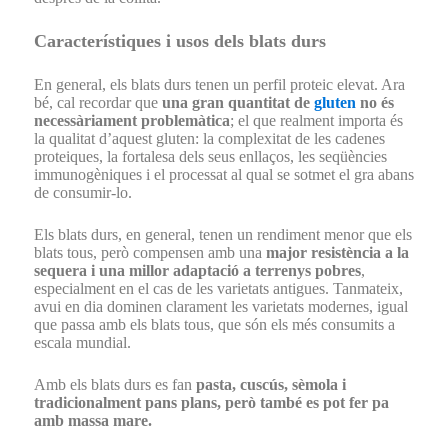
Característiques i usos dels blats durs
En general, els blats durs tenen un perfil proteic elevat. Ara
bé, cal recordar que
una gran quantitat de
gluten
no és
necessàriament problemàtica
; el que realment importa és
la qualitat d’aquest gluten: la complexitat de les cadenes
proteiques, la fortalesa dels seus enllaços, les seqüències
immunogèniques i el processat al qual se sotmet el gra abans
de consumir-lo.
Els blats durs, en general, tenen un rendiment menor que els
blats tous, però compensen amb una
major resistència a la
sequera i una millor adaptació a terrenys pobres
,
especialment en el cas de les varietats antigues. Tanmateix,
avui en dia dominen clarament les varietats modernes, igual
que passa amb els blats tous, que són els més consumits a
escala mundial.
Amb els blats durs es fan
pasta, cuscús, sèmola i
tradicionalment pans plans, però també es pot fer pa
amb massa mare.