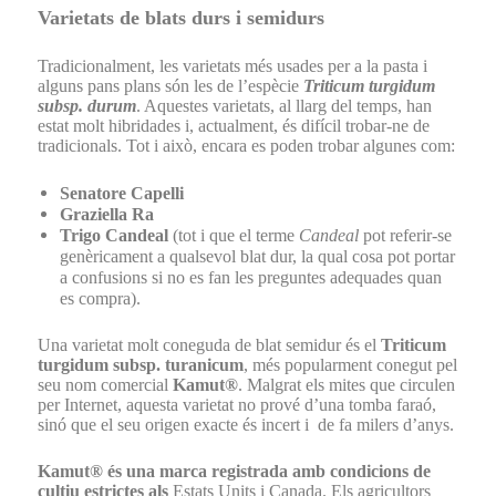
Varietats de blats durs i semidurs
Tradicionalment, les varietats més usades per a la pasta i
alguns pans plans són les de l’espècie
Triticum turgidum
subsp. durum
. Aquestes varietats, al llarg del temps, han
estat molt hibridades i, actualment, és difícil trobar-ne de
tradicionals. Tot i això, encara es poden trobar algunes com:
Senatore Capelli
Graziella Ra
Trigo Candeal
(tot i que el terme
Candeal
pot referir-se
genèricament a qualsevol blat dur, la qual cosa pot portar
a confusions si no es fan les preguntes adequades quan
es compra).
Una varietat molt coneguda de blat semidur és el
Triticum
turgidum subsp. turanicum
, més popularment conegut pel
seu nom comercial
Kamut®
. Malgrat els mites que circulen
per Internet, aquesta varietat no prové d’una tomba faraó,
sinó que el seu origen exacte és incert i de fa milers d’anys.
Kamut® és una marca registrada amb condicions de
cultiu estrictes als
Estats Units i Canada. Els agricultors