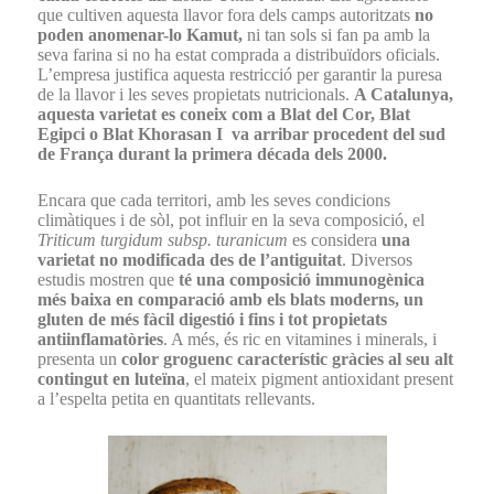
que cultiven aquesta llavor fora dels camps autoritzats
no
poden anomenar-lo Kamut,
ni tan sols si fan pa amb la
seva farina si no ha estat comprada a distribuïdors oficials.
L’empresa justifica aquesta restricció per garantir la puresa
de la llavor i les seves propietats nutricionals.
A Catalunya,
aquesta varietat es coneix com a Blat del Cor, Blat
Egipci o Blat Khorasan I
va arribar procedent del sud
de França durant la primera década dels 2000.
Encara que cada territori, amb les seves condicions
climàtiques i de sòl, pot influir en la seva composició, el
Triticum turgidum subsp. turanicum
es considera
una
varietat no modificada des de l’antiguitat
. Diversos
estudis mostren que
té una composició immunogènica
més baixa en comparació amb els blats moderns, un
gluten de més fàcil digestió i fins i tot propietats
antiinflamatòries
. A més, és ric en vitamines i minerals, i
presenta un
color groguenc característic gràcies al seu alt
contingut en luteïna
, el mateix pigment antioxidant present
a l’espelta petita en quantitats rellevants.