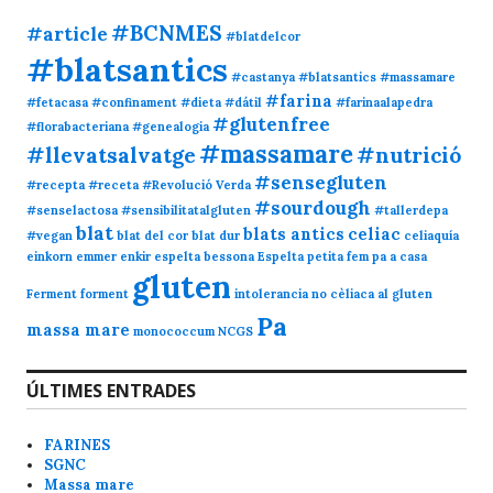
#BCNMES
#article
#blatdelcor
#blatsantics
#castanya #blatsantics #massamare
#farina
#fetacasa
#confinament
#dieta
#dátil
#farinaalapedra
#glutenfree
#florabacteriana
#genealogia
#massamare
#llevatsalvatge
#nutrició
#sensegluten
#recepta
#receta
#Revolució Verda
#sourdough
#senselactosa
#sensibilitatalgluten
#tallerdepa
blat
blats antics
celiac
#vegan
blat del cor
blat dur
celiaquía
einkorn
emmer
enkir
espelta bessona
Espelta petita
fem pa a casa
gluten
Ferment
forment
intolerancia no cèliaca al gluten
Pa
massa mare
monococcum
NCGS
ÚLTIMES ENTRADES
FARINES
SGNC
Massa mare