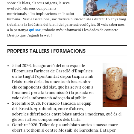
sobre els blats, els seus orígens, la seva
evolució, els seus components
nutricionals, i les implicacions en la salut
humana. Visc a Barcelona, soc dietista nutricionista i durant 15 anys vaig
treballar a la indústria del blat i del pa artesà ecològics. Si vols saber més,
a la pestanya
qui soc
, trobaràs més informació i les dades de contacte.
Desitjo que t’agradi la web!
PROPERS TALLERS I FORMACIONS
Juliol 2026. Inauguració del nou espai de
l’
Ecomuseu Farinera de Castelló d’Empúries
,
on he tingut l’oportunitat de participar amb
l’elaboració de la documentació base sobre
els components del blat, que ha servit com a
fonament per a la transmissió i la posada en
valor de la informació adreçada al públic.
Setembre 2026. Formació tancada a l’equip
del Krustó. Aprofundim, entre d’altres,
sobre les diferències entre blats antics i moderns, què és el
gluten i altres components dels blats.
Octubre 2026. Taller de pa amb blats antics i massa mare
obert a tothom al centre Mosaik de Barcelona. Data per