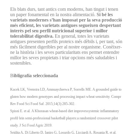
Els blats durs, tant antics com moderns, han tingut i tenen
un paper fonamental en la nostra alimentació.
Si bé les
varietats modernes s’han imposat per la seva producció
més eficient, les varietats antigues segueixen despertant
interès pel seu perfil nutricional superior i millor
tolerabilitat digestiva.
En general, totes les varietats
antigues presenten perfils proteics més dèbils i, per tant, són
més fàcilment digeribles per al nostre organisme. Conèixer-
ne la història i les seves particularitats ens permet entendre
millor les seves propietats i triar opcions més saludables i
sostenibles.
B
ibligrafía seleccionada
Kucek LK, Veenstra LD, Amnuaycheewa P, Sorrells ME. A grounded guide to
gluten how modern genotypes and processing impact wheat sensitivity. Compr
Rev Food Sci Food Saf. 2015;14(3):285-302.
Spisni E. et al.
A Khorasan wheat-based diet improves
systemic inflammatory
profil·le
in semi-professional basketball players:
a randomized crossover pilot
study. J Sci Food Agric 2019.
Seidita A, Di Liberto D, Ianiro G, Losurdo G, Licciardi A, Rosania R, et al.