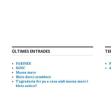
ÚLTIMES ENTRADES
TE
FARINES
SGNC
Massa mare
Blats durs i semidurs
T’agradaria fer pa a casa amb massa mare i
blats antics?