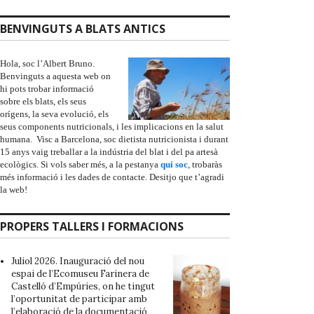
BENVINGUTS A BLATS ANTICS
Hola, soc l’Albert Bruno.
Benvinguts a aquesta web on
hi pots trobar informació
sobre els blats, els seus
orígens, la seva evolució, els
seus components nutricionals, i les implicacions en la salut
humana. Visc a Barcelona, soc dietista nutricionista i durant
15 anys vaig treballar a la indústria del blat i del pa artesà
ecològics. Si vols saber més, a la pestanya
qui soc
, trobaràs
més informació i les dades de contacte. Desitjo que t’agradi
la web!
PROPERS TALLERS I FORMACIONS
Juliol 2026. Inauguració del nou
espai de l’
Ecomuseu Farinera de
Castelló d’Empúries
, on he tingut
l’oportunitat de participar amb
l’elaboració de la documentació