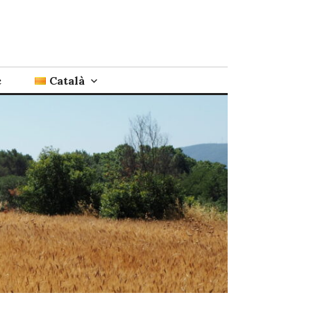
c
Català