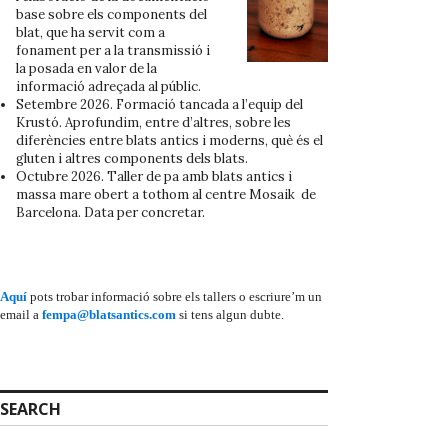
base sobre els components del
blat, que ha servit com a
fonament per a la transmissió i
la posada en valor de la
informació adreçada al públic.
Setembre 2026. Formació tancada a l’equip del
Krustó. Aprofundim, entre d’altres, sobre les
diferències entre blats antics i moderns, què és el
gluten i altres components dels blats.
Octubre 2026. Taller de pa amb blats antics i
massa mare obert a tothom al centre Mosaik de
Barcelona. Data per concretar.
Aquí
pots trobar informació sobre els tallers o escriure’m un
email a
fempa@blatsantics.com
si tens algun dubte.
SEARCH