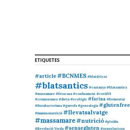
ETIQUETES
#BCNMES
#article
#blatdelcor
#blatsantics
#castanya #blatsantics
#massamare #fetacasa
#confinament
#covid19
#farina
#cromosomes
#dieta
#ecològic
#fermentar
#glutenfree
#florabacteriana
#garrofa
#genealogia
#llevatsalvatge
#immunonutrició
#massamare
#nutrició
#ploidia
#sensegluten
#Revolució Verda
#senselactosa