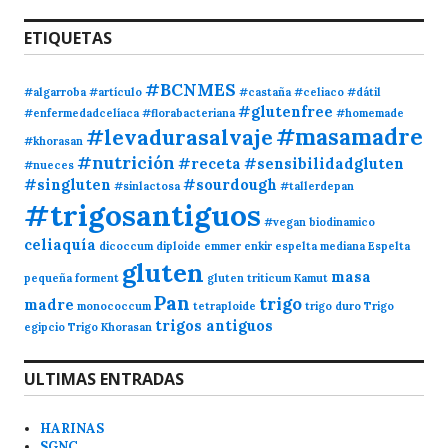
ETIQUETAS
#BCNMES
#algarroba
#artículo
#castaña
#celiaco
#dátil
#glutenfree
#enfermedadcelíaca
#florabacteriana
#homemade
#masamadre
#levadurasalvaje
#khorasan
#nutrición
#receta
#sensibilidadgluten
#nueces
#singluten
#sourdough
#sinlactosa
#tallerdepan
#trigosantiguos
#vegan
biodinamico
celiaquía
dicoccum
diploide
emmer
enkir
espelta mediana
Espelta
gluten
masa
pequeña
forment
gluten triticum
Kamut
Pan
trigo
madre
monococcum
tetraploide
trigo duro
Trigo
trigos antiguos
egipcio
Trigo Khorasan
ULTIMAS ENTRADAS
HARINAS
SGNC