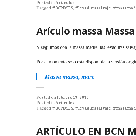
Posted in
Articulos
Tagged
#BCNMES
,
#levadurasalvaje
,
#masamad
Arículo massa Massa
Y seguimos con la massa madre, las levaduras salvaje
Por el momento solo está disponible la versión origi
Massa massa, mare
Posted on
febrero 19, 2019
Posted in
Articulos
Tagged
#BCNMES
,
#levadurasalvaje
,
#masamad
ARTÍCULO EN BCN 