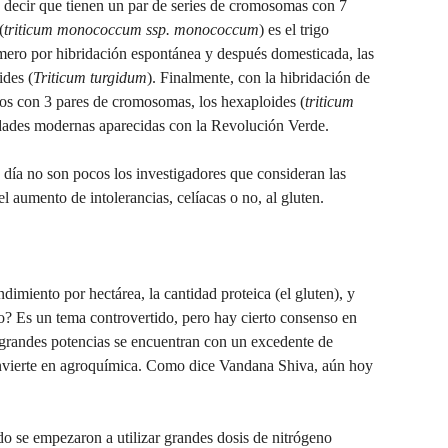
es decir que tienen un par de series de cromosomas con 7
(
triticum monococcum ssp. monococcum
) es el trigo
mero por hibridación espontánea y después domesticada, las
ides (
Triticum turgidum
). Finalmente, con la hibridación de
igos con 3 pares de cromosomas, los hexaploides (
triticum
riedades modernas aparecidas con la Revolución Verde.
 día no son pocos los investigadores que consideran las
 aumento de intolerancias, celíacas o no, al gluten.
imiento por hectárea, la cantidad proteica (el gluten), y
cio? Es un tema controvertido, pero hay cierto consenso en
 grandes potencias se encuentran con un excedente de
convierte en agroquímica. Como dice Vandana Shiva, aún hoy
ndo se empezaron a utilizar grandes dosis de nitrógeno