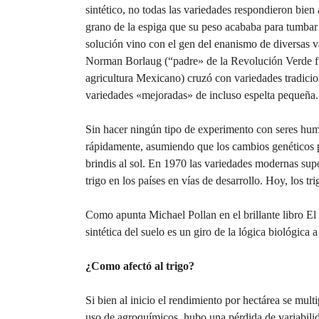
sintético, no todas las variedades respondieron bien a
grano de la espiga que su peso acababa para tumbar l
solución vino con el gen del enanismo de diversas 
Norman Borlaug (“padre» de la Revolución Verde fin
agricultura Mexicano) cruzó con variedades tradicio
variedades «mejoradas» de incluso espelta pequeña.
Sin hacer ningún tipo de experimento con seres hum
rápidamente, asumiendo que los cambios genéticos p
brindis al sol. En 1970 las variedades modernas sup
trigo en los países en vías de desarrollo. Hoy, los 
Como apunta Michael Pollan en el brillante libro El 
sintética del suelo es un giro de la lógica biológica a 
¿Como afectó al trigo?
Si bien al inicio el rendimiento por hectárea se mul
uso de agroquímicos, hubo una pérdida de variabilid