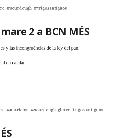
re
,
#sourdough
,
#trigosantiguos
 mare 2 a BCN MÉS
s y las incongruéncias de la ley del pan.
nal en catalán
re
,
#nutrición
,
#sourdough
,
gluten
,
trigos antiguos
MÉS