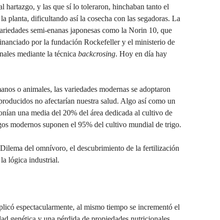
l hartazgo, y las que sí lo toleraron, hinchaban tanto el
a planta, dificultando así la cosecha con las segadoras. La
variedades semi-enanas japonesas como la Norin 10, que
anciado por la fundación Rockefeller y el ministerio de
nales mediante la técnica
backcrosing
. Hoy en día hay
anos o animales, las variedades modernas se adoptaron
roducidos no afectarían nuestra salud. Algo así como un
onían una media del 20% del área dedicada al cultivo de
trigos modernos suponen el 95% del cultivo mundial de trigo.
Dilema del omnívoro, el descubrimiento de la fertilización
la lógica industrial.
tiplicó espectacularmente, al mismo tiempo se incrementó el
ad genética y una pérdida de propiedades nutricionales.