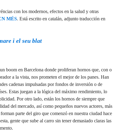
eréncias con los modernos, efectos en la salud y otras
CN MÉS
. Está escrito en catalán, adjunto traducción en
are i el seu blat
un boom en Barcelona ​​donde proliferan hornos que, con o
rador a la vista, nos prometen el mejor de los panes. Han
andes cadenas impulsadas por fondos de inversión o de
aíses. Estas juegan a la lógica del máximo rendimiento, lo
licidad. Por otro lado, están los hornos de siempre que
realidad del mercado, así como pequeños nuevos actores, más
l forman parte del giro que comenzó en nuestra ciudad hace
ta, gente que sube al carro sin tener demasiado claras las
omento.