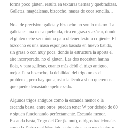
forma poco gluten, resulta en texturas tiernas y quebradizas.
Galletas, magdalenas, bizcocho, masas de coca sencilla…
Nota de precisión: galleta y bizcocho no son lo mismo. La
galleta es una masa quebrada, rica en grasa y azúcar, donde
el gluten debe ser mínimo para obtener textura crujiente. El
bizcocho es una masa esponjosa basada en huevo batido,
sin grasa o con muy poca, donde la estructura la aporta el
aire incorporado, no el gluten. Las dos necesitan harina
floja, y para galletas, cuanto más débil el trigo antiguo,
mejor. Para bizcocho, la debilidad del trigo no es el
problema, pero hay que ajustar la técnica si no queremos
que quede demasiado apelmazado.
Algunos trigos antiguos como la escanda menor o la
escanda basta, entre otros, pueden tener W por debajo de 80
y siguen funcionando perfectamente. Escanda menor,
Escanda basta, Trigo del Cor (kamut), o trigos tradicionales
como la Xeixa o el Montjuic, entre otros, son excelentes y