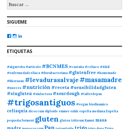
SIGUEME
ETIQUETAS
#BCNMES
#algarroba
#artículo
#castaña
#celiaco
#dátil
#glutenfree
#enfermedadcelíaca
#florabacteriana
#homemade
#masamadre
#levadurasalvaje
#khorasan
#nutrición
#receta
#sensibilidadgluten
#nueces
#singluten
#sourdough
#sinlactosa
#tallerdepan
#trigosantiguos
#vegan
biodinamico
celiaquía
dicoccum
diploide
emmer
enkir
espelta mediana
Espelta
gluten
masa
pequeña
forment
gluten triticum
Kamut
Pan
trigo
madre
monococcum
tetraploide
trigo duro
Trigo