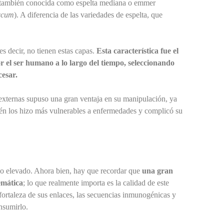
, también conocida como espelta mediana o emmer
occum
). A diferencia de las variedades de espelta, que
s decir, no tienen estas capas.
Esta característica fue el
r el ser humano a lo largo
del tiempo, seleccionando
cesar.
 externas supuso una gran ventaja en su manipulación, ya
ién los hizo más vulnerables a enfermedades y complicó su
eico elevado. Ahora bien, hay que recordar que
una gran
emática
; lo que realmente importa es la calidad de este
 fortaleza de sus enlaces, las secuencias inmunogénicas y
nsumirlo.