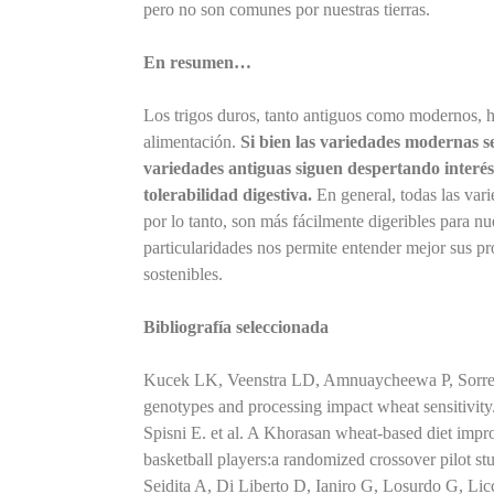
pero no son comunes por nuestras tierras.
En resumen…
Los trigos duros, tanto antiguos como modernos, h
alimentación.
Si bien las variedades modernas s
variedades antiguas siguen despertando interés 
tolerabilidad digestiva.
En general, todas las vari
por lo tanto, son más fácilmente digeribles para n
particularidades nos permite entender mejor sus p
sostenibles.
Bibliografía seleccionada
Kucek LK, Veenstra LD, Amnuaycheewa P, Sorrel
genotypes and processing impact wheat sensitivi
Spisni E. et al. A Khorasan wheat-based diet impr
basketball players:a randomized crossover pilot st
Seidita A, Di Liberto D, Ianiro G, Losurdo G, Licci