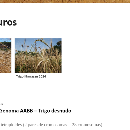
uros
 tetraploides (2 pares de cromosomas = 28 cro
mosomas)