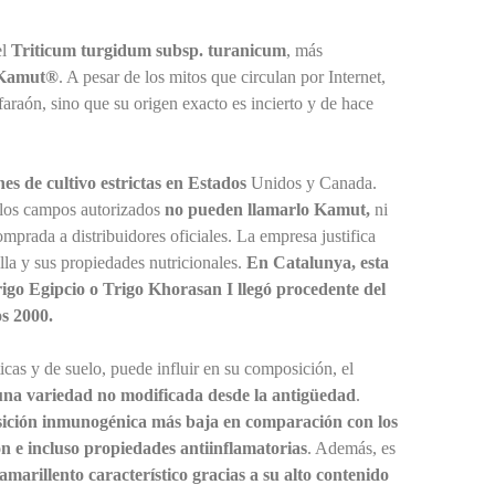
el
Triticum turgidum subsp. turanicum
, más
Kamut®
. A pesar de los mitos que circulan por Internet,
araón, sino que su origen exacto es incierto y de hace
s de cultivo estrictas en Estados
Unidos y Canada.
e los campos autorizados
no pueden llamarlo Kamut,
ni
omprada a distribuidores oficiales. La empresa justifica
illa y sus propiedades nutricionales.
En Catalunya, esta
igo Egipcio o Trigo Khorasan I llegó procedente del
s 2000.
icas y de suelo, puede influir en su composición, el
una variedad no modificada desde la antigüedad
.
sición inmunogénica más baja en comparación con los
ón e incluso propiedades antiinflamatorias
. Además, es
 amarillento característico gracias a su alto contenido