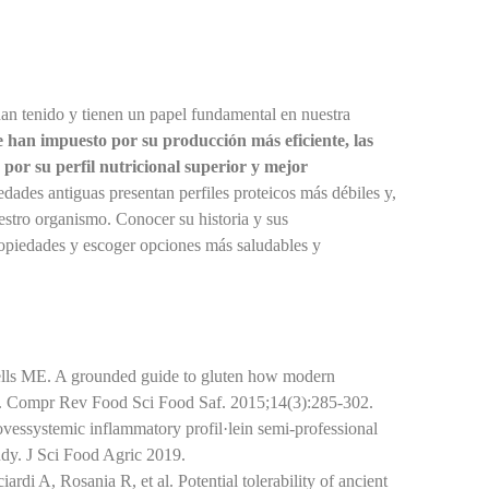
an tenido y tienen un papel fundamental en nuestra
e han impuesto por su producción más eficiente, las
por su perfil nutricional superior y mejor
edades antiguas presentan perfiles proteicos más débiles y,
uestro organismo. Conocer su historia y sus
ropiedades y escoger opciones más saludables y
ls ME. A grounded guide to gluten how modern
ty. Compr Rev Food Sci Food Saf. 2015;14(3):285-302.
ovessystemic inflammatory profil·lein semi-professional
udy. J Sci Food Agric 2019.
ardi A, Rosania R, et al. Potential tolerability of ancient