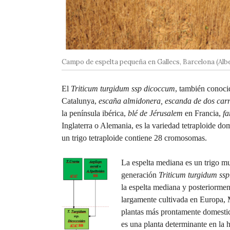
Campo de espelta pequeña en Gallecs, Barcelona (Alb
El
Triticum turgidum ssp dicoccum
, también conoci
Catalunya,
escaña almidonera, escanda de dos carr
la península ibérica,
blé de Jérusalem
en Francia,
fa
Inglaterra o Alemania, es la variedad tetraploide do
un trigo tetraploide contiene 28 cromosomas.
La espelta mediana es un trigo mu
generación
Triticum turgidum ssp
la espelta mediana y posteriorment
largamente cultivada en Europa, 
plantas más prontamente domestica
es una planta determinante en la hi