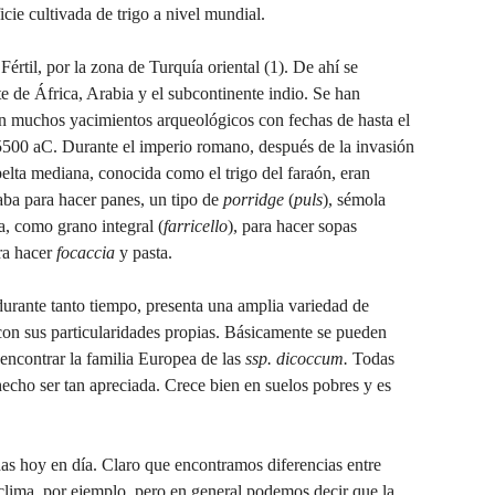
cie cultivada de trigo a nivel mundial.
Fértil, por la zona de Turquía oriental (1). De ahí se
te de África, Arabia y el subcontinente indio. Se han
n muchos yacimientos arqueológicos con fechas de hasta el
 5500 aC. Durante el imperio romano, después de la invasión
pelta mediana, conocida como el trigo del faraón, eran
zaba para hacer panes, un tipo de
porridge
(
puls
), sémola
a, como grano integral (
farricello
), para hacer sopas
ara hacer
focaccia
y pasta.
urante tanto tiempo, presenta una amplia variedad de
 con sus particularidades propias. Básicamente se pueden
encontrar la familia Europea de las
ssp. dicoccum.
Todas
hecho ser tan apreciada. Crece bien en suelos pobres y es
as hoy en día. Claro que encontramos diferencias entre
l clima, por ejemplo. pero en general podemos decir que la