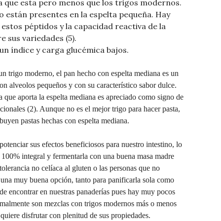
a que esta pero menos que los trigos modernos.
 están presentes en la espelta pequeña. Hay
estos péptidos y la capacidad reactiva de la
 sus variedades (5).
un índice y carga glucémica bajos.
un trigo moderno, el pan hecho con espelta mediana es un
on alveolos pequeños y con su característico sabor dulce.
ma que aporta la espelta mediana es apreciado como signo de
cionales (2). Aunque no es el mejor trigo para hacer pasta,
tribuyen pastas hechas con espelta mediana.
tenciar sus efectos beneficiosos para nuestro intestino, lo
a 100% integral y fermentarla con una buena masa madre
tolerancia no celíaca al gluten o las personas que no
es una muy buena opción, tanto para panificarla sola como
il de encontrar en nuestras panaderías pues hay muy pocos
normalmente son mezclas con trigos modernos más o menos
 quiere disfrutar con plenitud de sus propiedades.