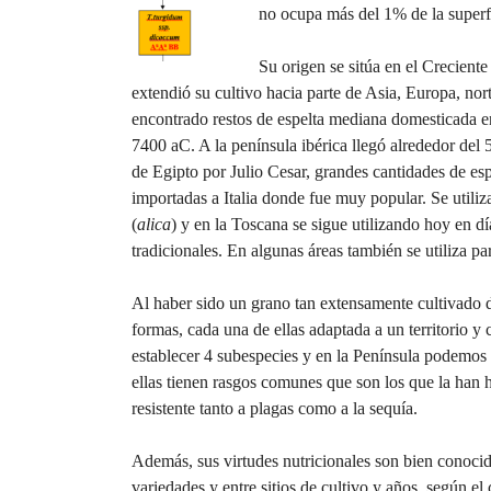
no ocupa más del 1% de la superfi
Su origen se sitúa en el Creciente 
extendió su cultivo hacia parte de Asia, Europa, nor
encontrado restos de espelta mediana domesticada e
7400 aC. A la península ibérica llegó alrededor del
de Egipto por Julio Cesar, grandes cantidades de es
importadas a Italia donde fue muy popular. Se utili
(
alica
) y en la Toscana se sigue utilizando hoy en dí
tradicionales. En algunas áreas también se utiliza p
Al haber sido un grano tan extensamente cultivado d
formas, cada una de ellas adaptada a un territorio y
establecer 4 subespecies y en la Península podemos 
ellas tienen rasgos comunes que son los que la han 
resistente tanto a plagas como a la sequía.
Además, sus virtudes nutricionales son bien conocid
variedades y entre sitios de cultivo y años, según e