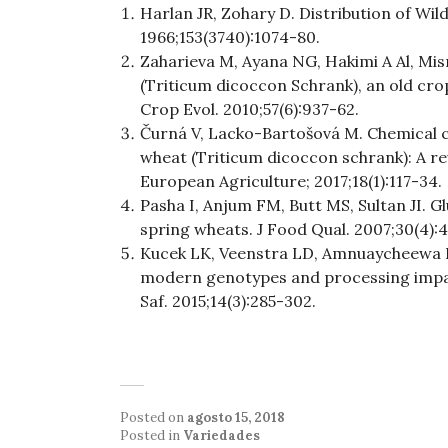
Harlan JR, Zohary D. Distribution of Wil
1966;153(3740):1074-80.
Zaharieva M, Ayana NG, Hakimi A Al, Mi
(Triticum dicoccon Schrank), an old cro
Crop Evol. 2010;57(6):937-62.
Čurná V, Lacko-Bartošová M. Chemical c
wheat (Triticum dicoccon schrank): A rev
European Agriculture; 2017;18(1):117-34.
Pasha I, Anjum FM, Butt MS, Sultan JI. Gl
spring wheats. J Food Qual. 2007;30(4):
Kucek LK, Veenstra LD, Amnuaycheewa P
modern genotypes and processing impac
Saf. 2015;14(3):285-302.
Posted on
agosto 15, 2018
Posted in
Variedades