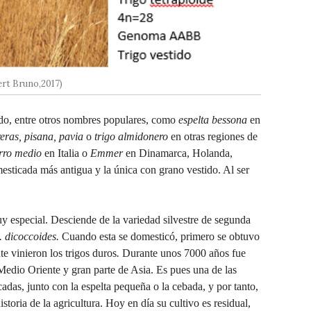
ert Bruno,2017)
do, entre otros nombres populares, como
espelta bessona
en
eras, pisana, pavia
o
trigo almidonero
en otras regiones de
rro medio
en Italia o
Emmer
en Dinamarca, Holanda,
mesticada más antigua y la única con grano vestido. Al ser
y especial. Desciende de la variedad silvestre de segunda
. dicoccoides.
Cuando esta se domesticó, primero se obtuvo
e vinieron los trigos duros
.
Durante unos 7000 años fue
Medio Oriente y gran parte de Asia. Es pues una de las
das, junto con la espelta pequeña o la cebada, y por tanto,
storia de la agricultura. Hoy en día su cultivo es residual,