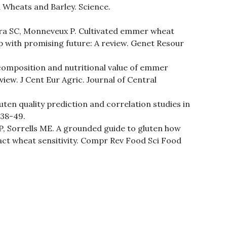
d Wheats and Barley. Science.
sra SC, Monneveux P. Cultivated emmer wheat
p with promising future: A review. Genet Resour
omposition and nutritional value of emmer
iew. J Cent Eur Agric. Journal of Central
uten quality prediction and correlation studies in
438-49.
, Sorrells ME. A grounded guide to gluten how
t wheat sensitivity. Compr Rev Food Sci Food