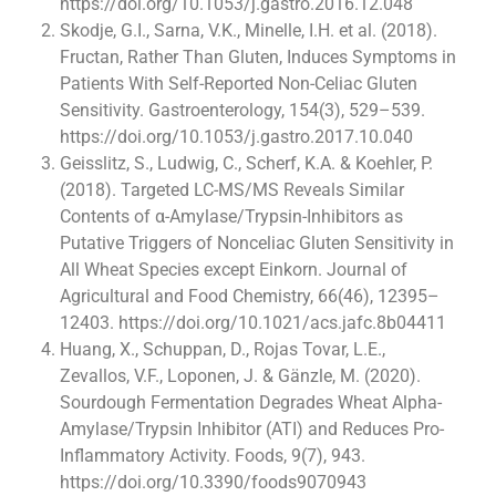
https://doi.org/10.1053/j.gastro.2016.12.048
Skodje, G.I., Sarna, V.K., Minelle, I.H. et al. (2018).
Fructan, Rather Than Gluten, Induces Symptoms in
Patients With Self-Reported Non-Celiac Gluten
Sensitivity. Gastroenterology, 154(3), 529–539.
https://doi.org/10.1053/j.gastro.2017.10.040
Geisslitz, S., Ludwig, C., Scherf, K.A. & Koehler, P.
(2018). Targeted LC-MS/MS Reveals Similar
Contents of α-Amylase/Trypsin-Inhibitors as
Putative Triggers of Nonceliac Gluten Sensitivity in
All Wheat Species except Einkorn. Journal of
Agricultural and Food Chemistry, 66(46), 12395–
12403. https://doi.org/10.1021/acs.jafc.8b04411
Huang, X., Schuppan, D., Rojas Tovar, L.E.,
Zevallos, V.F., Loponen, J. & Gänzle, M. (2020).
Sourdough Fermentation Degrades Wheat Alpha-
Amylase/Trypsin Inhibitor (ATI) and Reduces Pro-
Inflammatory Activity. Foods, 9(7), 943.
https://doi.org/10.3390/foods9070943