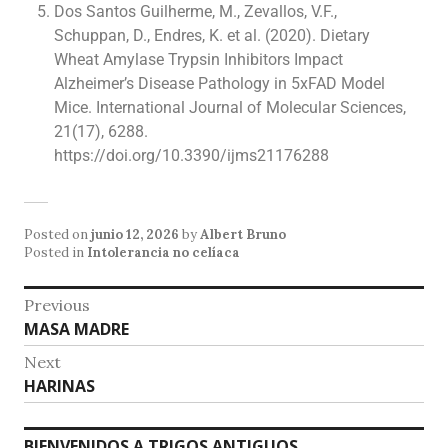
Dos Santos Guilherme, M., Zevallos, V.F.,
Schuppan, D., Endres, K. et al. (2020). Dietary
Wheat Amylase Trypsin Inhibitors Impact
Alzheimer’s Disease Pathology in 5xFAD Model
Mice. International Journal of Molecular Sciences,
21(17), 6288.
https://doi.org/10.3390/ijms21176288
Posted on
junio 12, 2026
by
Albert Bruno
Posted in
Intolerancia no celíaca
Previous
MASA MADRE
Next
HARINAS
BIENVENIDOS A TRIGOS ANTIGUOS