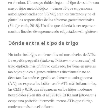
en el colon. Un ensayo doble ciego —el tipo de estudio con
mayor rigor metodológico— demostró que en personas
autodiagnosticadas con SGNC, eran los fructanos y no el
gluten los responsables de los síntomas gastrointestinales
(Skodje et al., 2018). Un dato que debería hacer repensar
muchos lineales de supermercado etiquetados «sin gluten».
Dónde entra el tipo de trigo
No todos los trigos contienen los mismos niveles de ATIs.
La
espelta pequeña
(
einkorn
,
Triticum monococcum
), el
trigo diploide más primitivo cultivado, los tiene en niveles
tan bajos que en algunos cultivares directamente no se
detectan. La razón es genética: al tener un solo genoma
(AA), no expresa las isoformas de ATIs más inflamatorias,
las CM3 y 0.19, que sí aparecen en los trigos modernos
hexaploides (Geisslitz et al., 2018). El
Kamut
(
khorasan
)
ocupa una posición intermedia: menos ATIs que el trigo
moderno, más que el einkorn.