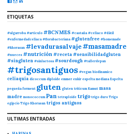
ETIQUETAS
#BCNMES
#algarroba
#artículo
#castaña
#celiaco
#dátil
#glutenfree
#enfermedadcelíaca
#florabacteriana
#homemade
#masamadre
#levadurasalvaje
#khorasan
#nutrición
#receta
#sensibilidadgluten
#nueces
#singluten
#sourdough
#sinlactosa
#tallerdepan
#trigosantiguos
#vegan
biodinamico
celiaquía
dicoccum
diploide
emmer
enkir
espelta mediana
Espelta
gluten
masa
pequeña
forment
gluten triticum
Kamut
Pan
trigo
madre
monococcum
tetraploide
trigo duro
Trigo
trigos antiguos
egipcio
Trigo Khorasan
ULTIMAS ENTRADAS
HARINAS