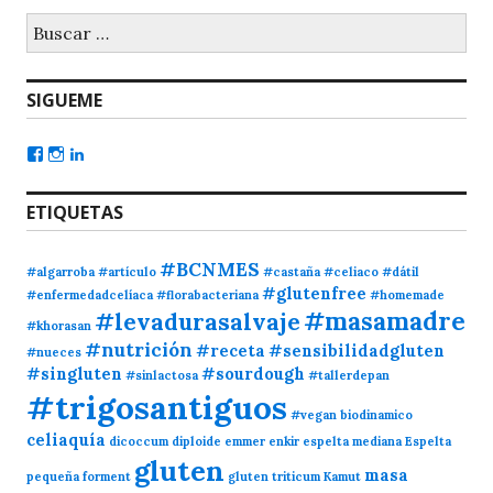
SIGUEME
ETIQUETAS
#BCNMES
#algarroba
#artículo
#castaña
#celiaco
#dátil
#glutenfree
#enfermedadcelíaca
#florabacteriana
#homemade
#masamadre
#levadurasalvaje
#khorasan
#nutrición
#receta
#sensibilidadgluten
#nueces
#singluten
#sourdough
#sinlactosa
#tallerdepan
#trigosantiguos
#vegan
biodinamico
celiaquía
dicoccum
diploide
emmer
enkir
espelta mediana
Espelta
gluten
masa
pequeña
forment
gluten triticum
Kamut