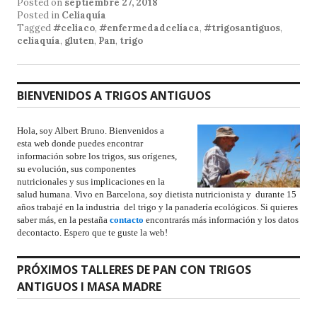
Posted on
septiembre 27, 2018
Posted in
Celiaquía
Tagged
#celiaco
,
#enfermedadcelíaca
,
#trigosantiguos
,
celiaquía
,
gluten
,
Pan
,
trigo
BIENVENIDOS A TRIGOS ANTIGUOS
Hola, soy Albert Bruno. Bienvenidos a
esta web donde puedes encontrar
información sobre los trigos, sus orígenes,
su evolución, sus componentes
nutricionales y sus implicaciones en la
salud humana. Vivo en Barcelona, soy dietista nutricionista y durante 15
años trabajé en la industria del trigo y la panadería ecológicos. Si quieres
saber más, en la pestaña
contacto
encontrarás más información y los datos
decontacto. Espero que te guste la web!
PRÓXIMOS TALLERES DE PAN CON TRIGOS
ANTIGUOS I MASA MADRE