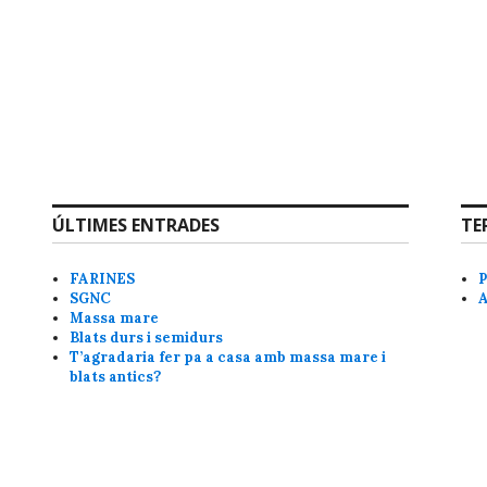
ÚLTIMES ENTRADES
TE
FARINES
SGNC
Massa mare
Blats durs i semidurs
T’agradaria fer pa a casa amb massa mare i
blats antics?