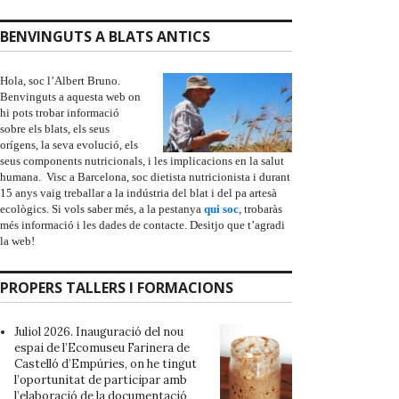
BENVINGUTS A BLATS ANTICS
Hola, soc l’Albert Bruno.
Benvinguts a aquesta web on
hi pots trobar informació
sobre els blats, els seus
orígens, la seva evolució, els
seus components nutricionals, i les implicacions en la salut
humana. Visc a Barcelona, soc dietista nutricionista i durant
15 anys vaig treballar a la indústria del blat i del pa artesà
ecològics. Si vols saber més, a la pestanya
qui soc
, trobaràs
més informació i les dades de contacte. Desitjo que t’agradi
la web!
PROPERS TALLERS I FORMACIONS
Juliol 2026. Inauguració del nou
espai de l’
Ecomuseu Farinera de
Castelló d’Empúries
, on he tingut
l’oportunitat de participar amb
l’elaboració de la documentació