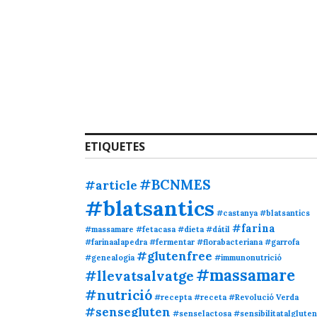
ETIQUETES
#BCNMES
#article
#blatsantics
#castanya #blatsantics
#farina
#massamare #fetacasa
#dieta
#dátil
#farinaalapedra
#fermentar
#florabacteriana
#garrofa
#glutenfree
#genealogia
#immunonutrició
#massamare
#llevatsalvatge
#nutrició
#recepta
#receta
#Revolució Verda
#sensegluten
#senselactosa
#sensibilitatalgluten