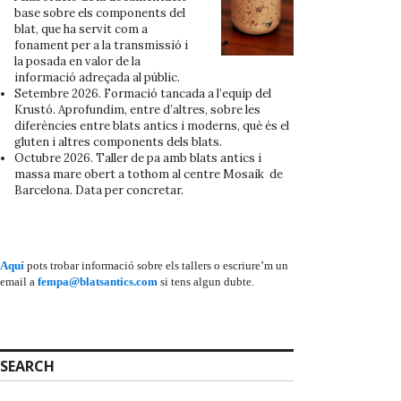
base sobre els components del
blat, que ha servit com a
fonament per a la transmissió i
la posada en valor de la
informació adreçada al públic.
Setembre 2026. Formació tancada a l’equip del
Krustó. Aprofundim, entre d’altres, sobre les
diferències entre blats antics i moderns, què és el
gluten i altres components dels blats.
Octubre 2026. Taller de pa amb blats antics i
massa mare obert a tothom al centre Mosaik de
Barcelona. Data per concretar.
Aquí
pots trobar informació sobre els tallers o escriure’m un
email a
fempa@blatsantics.com
si tens algun dubte.
SEARCH