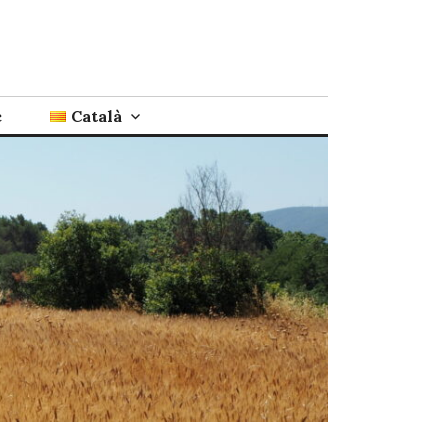
c
Català