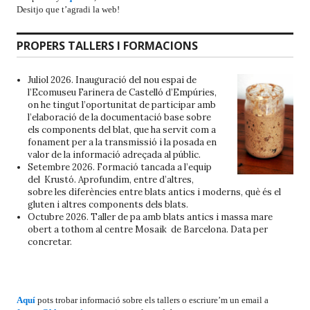
Desitjo que t’agradi la web!
PROPERS TALLERS I FORMACIONS
Juliol 2026. Inauguració del nou espai de
l’
Ecomuseu Farinera de Castelló d’Empúries
,
on he tingut l’oportunitat de participar amb
l’elaboració de la documentació base sobre
els components del blat, que ha servit com a
fonament per a la transmissió i la posada en
valor de la informació adreçada al públic.
Setembre 2026. Formació tancada a l’equip
del Krustó. Aprofundim, entre d’altres,
sobre les diferències entre blats antics i moderns, què és el
gluten i altres components dels blats.
Octubre 2026. Taller de pa amb blats antics i massa mare
obert a tothom al centre Mosaik de Barcelona. Data per
concretar.
Aquí
pots trobar informació sobre els tallers o escriure’m un email a