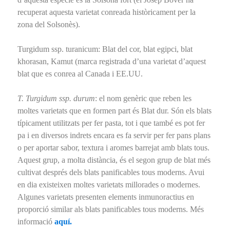
recuperat aquesta varietat conreada històricament per la
zona del Solsonès).
Turgidum ssp. turanicum: Blat del cor, blat egipci, blat
khorasan, Kamut (marca registrada d’una varietat d’aquest
blat que es conrea al Canada i EE.UU.
T. Turgidum ssp. durum
: el nom genèric que reben les
moltes varietats que en formen part és Blat dur. Són els blats
típicament utilitzats per fer pasta, tot i que també es pot fer
pa i en diversos indrets encara es fa servir per fer pans plans
o per aportar sabor, textura i aromes barrejat amb blats tous.
Aquest grup, a molta distància, és el segon grup de blat més
cultivat després dels blats panificables tous moderns. Avui
en dia existeixen moltes varietats millorades o modernes.
Algunes varietats presenten elements inmunoractius en
proporció similar als blats panificables tous moderns. Més
informació
aquí.