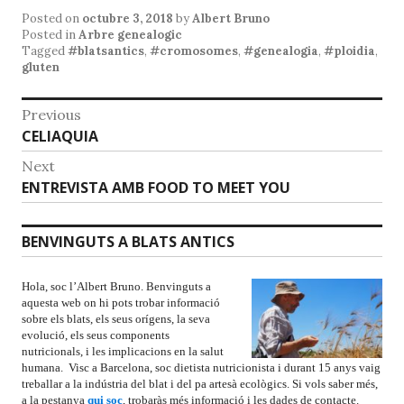
Posted on
octubre 3, 2018
by
Albert Bruno
Posted in
Arbre genealogic
Tagged
#blatsantics
,
#cromosomes
,
#genealogia
,
#ploidia
,
gluten
Previous
CELIAQUIA
Next
ENTREVISTA AMB FOOD TO MEET YOU
BENVINGUTS A BLATS ANTICS
Hola, soc l’Albert Bruno. Benvinguts a
aquesta web on hi pots trobar informació
sobre els blats, els seus orígens, la seva
evolució, els seus components
nutricionals, i les implicacions en la salut
humana. Visc a Barcelona, soc dietista nutricionista i durant 15 anys vaig
treballar a la indústria del blat i del pa artesà ecològics. Si vols saber més,
a la pestanya
qui soc
, trobaràs més informació i les dades de contacte.