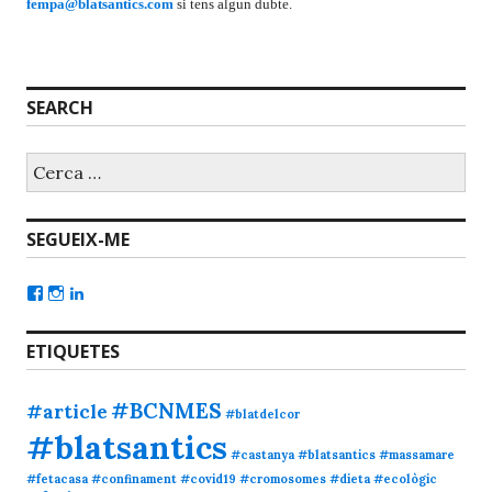
fempa@blatsantics.com
si tens algun dubte.
SEARCH
SEGUEIX-ME
ETIQUETES
#BCNMES
#article
#blatdelcor
#blatsantics
#castanya #blatsantics #massamare
#fetacasa
#confinament
#covid19
#cromosomes
#dieta
#ecològic