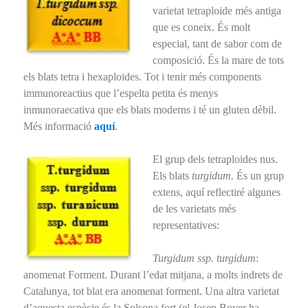
varietat tetraploide més antiga
que es coneix. És molt
especial, tant de sabor com de
composició. És la mare de tots
els blats tetra i hexaploides. Tot i tenir més components
immunoreactius que l’espelta petita és menys
inmunoraecativa que els blats moderns i té un gluten dèbil.
Més informació
aquí
.
El grup dels tetraploides nus.
Els blats
turgidum.
És un grup
extens, aquí reflectiré algunes
de les varietats més
representatives:
Turgidum ssp. turgidum
:
anomenat Forment. Durant l’edat mitjana, a molts indrets de
Catalunya, tot blat era anomenat forment. Una altra varietat
d’aquesta espècie és la Solsona fort (el Josep Bover ha