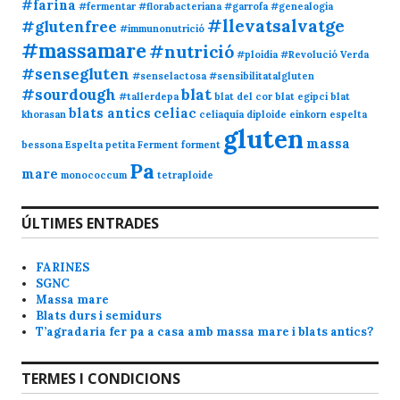
#farina
#fermentar
#florabacteriana
#garrofa
#genealogia
#llevatsalvatge
#glutenfree
#immunonutrició
#massamare
#nutrició
#ploidia
#Revolució Verda
#sensegluten
#senselactosa
#sensibilitatalgluten
#sourdough
blat
#tallerdepa
blat del cor
blat egipci
blat
blats antics
celiac
khorasan
celiaquía
diploide
einkorn
espelta
gluten
massa
bessona
Espelta petita
Ferment
forment
Pa
mare
monococcum
tetraploide
ÚLTIMES ENTRADES
FARINES
SGNC
Massa mare
Blats durs i semidurs
T’agradaria fer pa a casa amb massa mare i blats antics?
TERMES I CONDICIONS